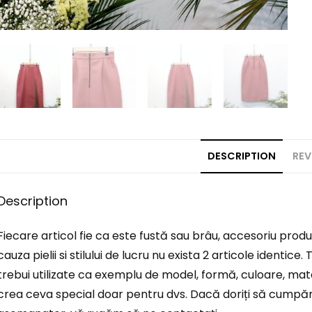
DESCRIPTION
REV
Description
Fiecare articol fie ca este fustă sau brâu, accesoriu produ
cauza pielii si stilului de lucru nu exista 2 articole identi
trebui utilizate ca exemplu de model, formă, culoare, mat
crea ceva special doar pentru dvs. Dacă doriți să cumpăr