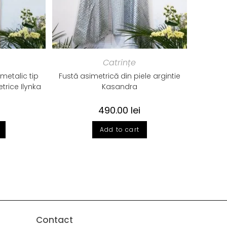
Catrințe
metalic tip
Fustă asimetrică din piele argintie
etrice Ilynka
Kasandra
490.00
lei
Add to cart
Contact