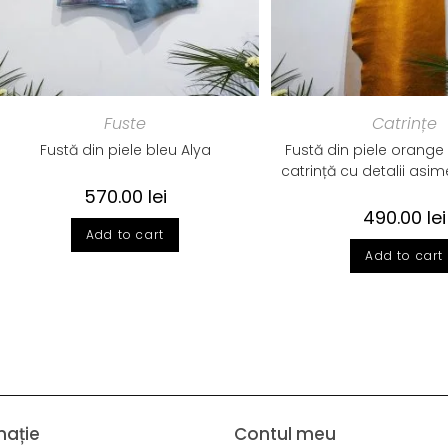
Fuste
Catrințe
Fustă din piele bleu Alya
Fustă din piele orange 
catrință cu detalii asim
570.00
lei
490.00
lei
Add to cart
Add to cart
mație
Contul meu