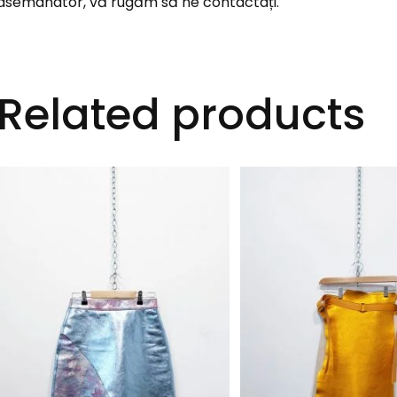
asemanator, vă rugăm să ne contactați.
Related products