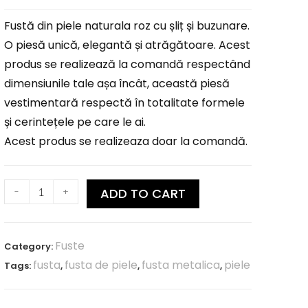
Fustă din piele naturala roz cu șliț și buzunare.
O piesă unică, elegantă și atrăgătoare. Acest
produs se realizează la comandă respectând
dimensiunile tale așa încât, această piesă
vestimentară respectă în totalitate formele
și cerintețele pe care le ai.
Acest produs se realizeaza doar la comandă.
-
+
ADD TO CART
Fuste
Category:
fusta
fusta de piele
fusta metalica
piele
Tags:
,
,
,