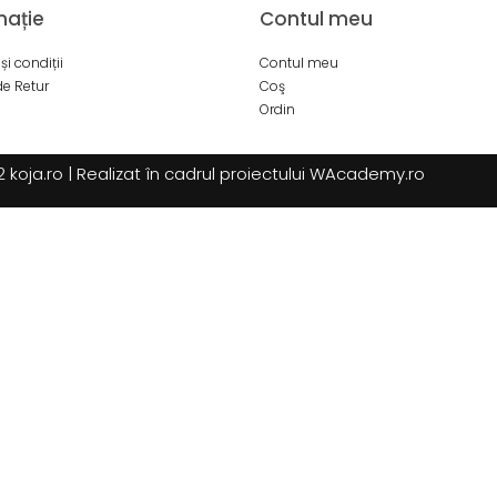
mație
Contul meu
și condiții
Contul meu
de Retur
Coş
Ordin
koja.ro | Realizat în cadrul proiectului
WAcademy.ro