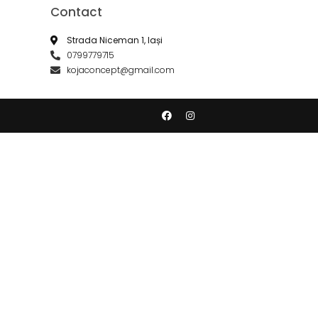
Contact
Strada Niceman 1, Iași
0799779715
kojaconcept@gmail.com