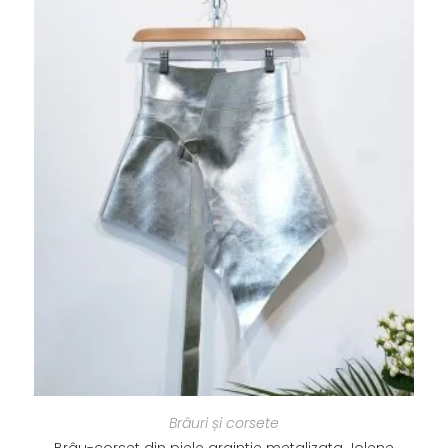
Brâuri și corsete
Brâu-corset din piele argintie metalizata Jolene