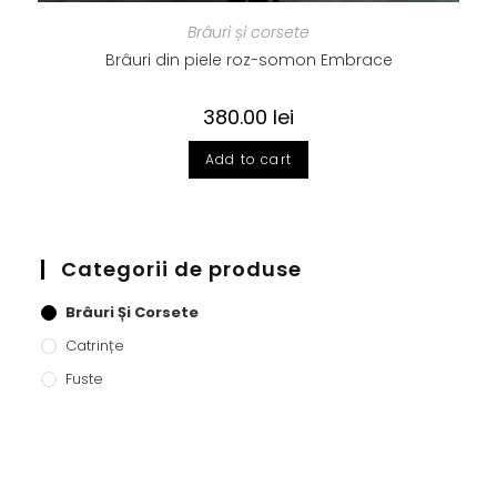
Brâuri și corsete
Brâuri din piele roz-somon Embrace
380.00
lei
Add to cart
Categorii de produse
Brâuri Și Corsete
Catrințe
Fuste