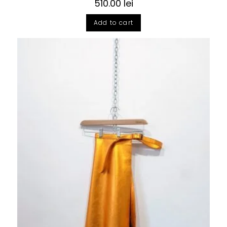
510.00
lei
Add to cart