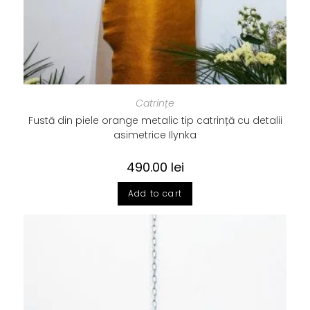
Catrințe
Fustă din piele orange metalic tip catrință cu detalii
asimetrice Ilynka
490.00
lei
Add to cart